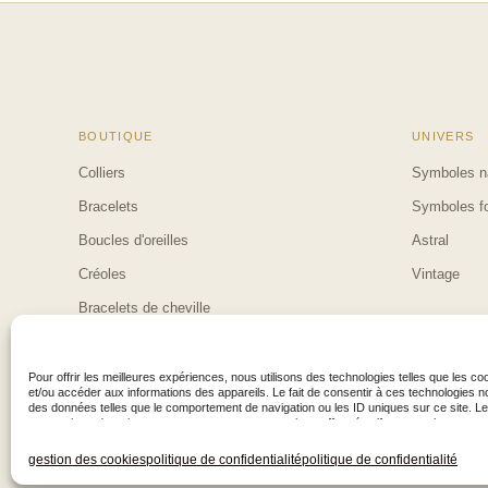
BOUTIQUE
UNIVERS
Colliers
Symboles n
Bracelets
Symboles fo
Boucles d'oreilles
Astral
Créoles
Vintage
Bracelets de cheville
Cheville coquillage
Nouveautés
Pour offrir les meilleures expériences, nous utilisons des technologies telles que les c
et/ou accéder aux informations des appareils. Le fait de consentir à ces technologies n
des données telles que le comportement de navigation ou les ID uniques sur ce site. Le
consentir ou de retirer son consentement peut avoir un effet négatif sur certaines carac
fonctions.
gestion des cookies
politique de confidentialité
politique de confidentialité