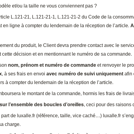
dèle et/ou la taille ne vous conviennent pas ?
ticle L.121-21, L.121-21-1, L.121-21-2 du Code de la consommat
t en ligne à compter du lendemain de la réception de l’article.
Au
ment du produit, le Client devra prendre contact avec le service
t cette décision et en mentionnant le numéro de sa commande.
 son
nom, prénom et numéro de commande
et renvoyer le pr
x
, à ses frais en envoi
avec numéro de suivi uniquement
afin 
urs à compter du lendemain de la réception de l’article.
remboursera le montant de la commande, hormis les frais de livrai
 sur l’ensemble des boucles d’oreilles
, ceci pour des raisons 
la part de luxalle.fr (référence, taille, vice caché…) luxalle.fr s’e
sa charge.