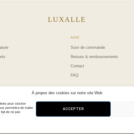
LUXALLE
AIDE
ature
Suivi de commande
rts
Retours & remboursements
Contact
FAQ
À propos des cookies sur notre site Web
ookies pour stocker
ous permettra de traiter
ACCEPTER
 fait de ne pas
téristiques et
© 2026 Luxalle — Bijoux en acier inoxydable, faits pour durer.