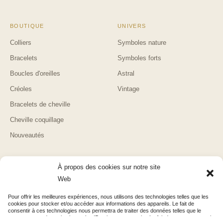
BOUTIQUE
UNIVERS
Colliers
Symboles nature
Bracelets
Symboles forts
Boucles d'oreilles
Astral
Créoles
Vintage
Bracelets de cheville
Cheville coquillage
Nouveautés
AIDE
LUXALLE
À propos des cookies sur notre site
Suivi de commande
Blog & Guides
Web
Retours & remboursements
Mentions légales
Pour offrir les meilleures expériences, nous utilisons des technologies telles que les
cookies pour stocker et/ou accéder aux informations des appareils. Le fait de
Contact
Confidentialité
consentir à ces technologies nous permettra de traiter des données telles que le
comportement de navigation ou les ID uniques sur ce site. Le fait de ne pas consentir