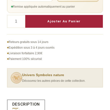
Remise appliquée automatiquement au panier
quantité
Ajouter Au Panier
de
Bracelet
Jonc
Retours gratuits sous 14 jours
Arbre
Expédition sous 3 à 4 jours ouvrés
Livraison forfaitaire 2,90€
de
Paiement 100% sécurisé
Vie
Double Doré
Univers Symboles nature
Découvrez les autres pièces de cette collection.
DESCRIPTION