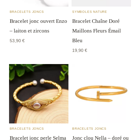
Retours sous 14 jours
après réception : si le bijou ne
Dimensions : Diamètre de 6 cm, largeur avec
BRACELETS JONCS
SYMBOLES NATURE
convient pas, vous changez d'avis sans justification.
l’arbre de 1.8 cm
Bracelet jonc ouvert Enzo
Bracelet Chaîne Doré
Les détails pratiques sont dans notre
FAQ
.
Caractéristique : Double arbre de vie perlé
– laiton et zircons
Maillons Fleurs Émail
Bleu
53,90
€
19,90
€
−10 % sur votre première commande
Recevez votre code par email, plus quelques
conseils bijoux de temps en temps. Pas de
spam, désinscription en un clic.
BRACELETS JONCS
BRACELETS JONCS
Bracelet jonc perle Selma
Jonc clou Nella – doré ou