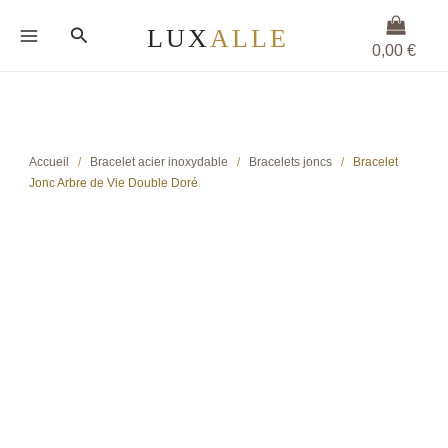
Aller
Rechercher
au
0,00
€
contenu
Accueil
/
Bracelet acier inoxydable
/
Bracelets joncs
/
Bracelet
Jonc Arbre de Vie Double Doré