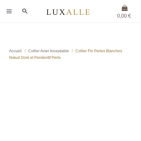
Aller
Rechercher
au
0,00
€
contenu
Accueil
/
Collier Acier Inoxydable
/
Collier Fin Perles Blanches
Nœud Doré et Pendentif Perle