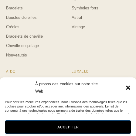
Bracelets
Symboles forts
Boucles d'oreilles
Astral
Créoles
Vintage
Bracelets de cheville
Cheville coquillage
Nouveautés
AIDE
LUXALLE
Suivi de commande
Blog & Guides
À propos des cookies sur notre site
Retours & remboursements
Mentions légales
Web
Contact
Confidentialité
Pour offrir les meilleures expériences, nous utilisons des technologies telles que les
cookies pour stocker et/ou accéder aux informations des appareils. Le fait de
FAQ
CGV
consentir à ces technologies nous permettra de traiter des données telles que le
comportement de navigation ou les ID uniques sur ce site. Le fait de ne pas consentir
ou de retirer son consentement peut avoir un effet négatif sur certaines
caractéristiques et fonctions.
ACCEPTER
© 2026 Luxalle — Bijoux en acier inoxydable, faits pour durer.