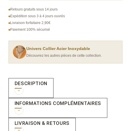
Fin
Retours gratuits sous 14 jours
Perles
Expédition sous 3 à 4 jours ouvrés
Livraison forfaitaire 2,90€
Blanches
Paiement 100% sécurisé
Nœud
Doré
et
Univers Collier Acier Inoxydable
Découvrez les autres pièces de cette collection.
Pendentif
Perle
DESCRIPTION
Collier fin composé d’une chaîne de petites perles
INFORMATIONS COMPLÉMENTAIRES
blanches, agrémenté d’un nœud en fil doré et d’un
pendentif perle qui tombe en cascade sur le côté.
LIVRAISON & RETOURS
Poids
110 g
Fermoir mousqueton avec chaîne d’extension pour