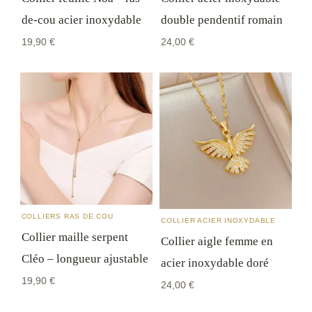
Les détails pratiques sont dans notre
FAQ
.
conseils bijoux de temps en temps. Pas de
de-cou acier inoxydable
double pendentif romain
spam, désinscription en un clic.
19,90
€
24,00
€
COLLIERS RAS DE COU
COLLIER ACIER INOXYDABLE
Collier maille serpent
Collier aigle femme en
Cléo – longueur ajustable
acier inoxydable doré
19,90
€
24,00
€