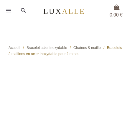
Aller
Rechercher
au
0,00
€
contenu
Accueil
/
Bracelet acier inoxydable
/
Chaînes & maille
/
Bracelets
à maillons en acier inoxydable pour femmes