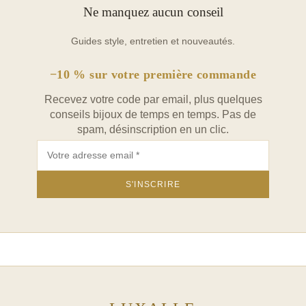
Ne manquez aucun conseil
n’importe quelle tenue.
ces bracelets en acier inoxydable sont durables et
Guides style, entretien et nouveautés.
résistants à l’usure quotidienne en acier
−10 % sur votre première commande
Disponible en différentes finitions, y compris doré, ce
bracelet à maillons en acier inoxydable est un choix
Recevez votre code par email, plus quelques
conseils bijoux de temps en temps. Pas de
polyvalent pour toutes les femmes soucieuses de leur
spam, désinscription en un clic.
style. Ajoutez une touche d’élégance et de modernité
à votre poignet avec ces bracelets à maillons en acier
inoxydable pour femmes.
−10 % sur votre première commande