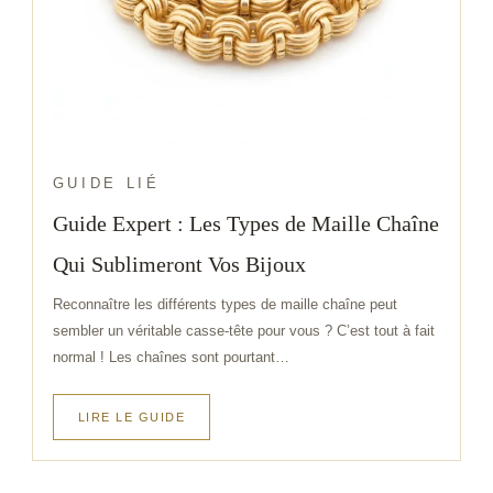
GUIDE LIÉ
Guide Expert : Les Types de Maille Chaîne
offrez-vous un accessoire de mode tendance
Qui Sublimeront Vos Bijoux
-Bracelets à maillons en acier inoxydable pour
femmes avec fermeture coulissante s’adapte a tout les
Reconnaître les différents types de maille chaîne peut
sembler un véritable casse-tête pour vous ? C’est tout à fait
tailles
normal ! Les chaînes sont pourtant…
Fabriqués en acier inoxydable, ces bracelets sont
durables et résistants à l’usure quotidienne. Leur
LIRE LE GUIDE
design géométrique unique et leurs maillons en
chaîne ajoutent une dimension moderne et élégante à