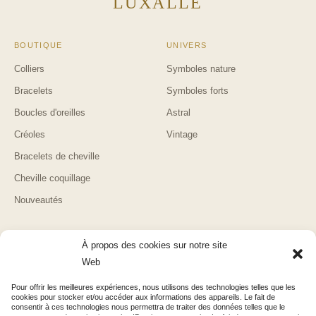
LUXALLE
Recevez votre code par email, plus quelques
conseils bijoux de temps en temps. Pas de
spam, désinscription en un clic.
BOUTIQUE
UNIVERS
Colliers
Symboles nature
Bracelets
Symboles forts
Boucles d'oreilles
Astral
Créoles
Vintage
Bracelets de cheville
Cheville coquillage
Nouveautés
AIDE
LUXALLE
À propos des cookies sur notre site
Suivi de commande
Blog & Guides
Web
Retours & remboursements
Mentions légales
Pour offrir les meilleures expériences, nous utilisons des technologies telles que les
cookies pour stocker et/ou accéder aux informations des appareils. Le fait de
Contact
Confidentialité
consentir à ces technologies nous permettra de traiter des données telles que le