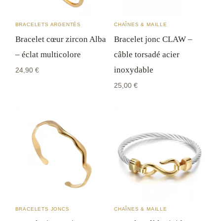
Retours sous 14 jours
après réception : si le bijou ne
BRACELETS ARGENTÉS
CHAÎNES & MAILLE
convient pas, vous changez d'avis sans justification.
Bracelet cœur zircon Alba
Bracelet jonc CLAW –
Les détails pratiques sont dans notre
FAQ
.
– éclat multicolore
câble torsadé acier
inoxydable
24,90
€
25,00
€
BRACELETS JONCS
CHAÎNES & MAILLE