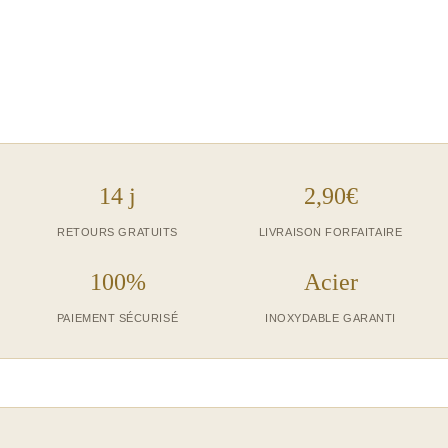
votre poignet.
Avec leur fermoir à bascule pratique, ces bracelets
sont faciles à mettre et à enlever. Ils sont également
compatibles avec tous les types de tenues, qu’il
s’agisse d’une soirée chic ou d’une journée
décontractée.
Ce bracelet en acier inoxydable est non seulement un
14 j
2,90€
accessoire de mode, mais il a aussi une fonction
RETOURS GRATUITS
LIVRAISON FORFAITAIRE
spéciale : le suivi de l’humeur. Portez-le fièrement
comme un moyen de montrer votre style personnel
100%
Acier
tout en gardant une trace de votre état émotionnel.
PAIEMENT SÉCURISÉ
INOXYDABLE GARANTI
bracelets acier inoxydable à maillons est un:
bracelet Fabriqué à partir d’un matériau de haute
qualité
ce bracelet ajoutent une touche de sophistication à