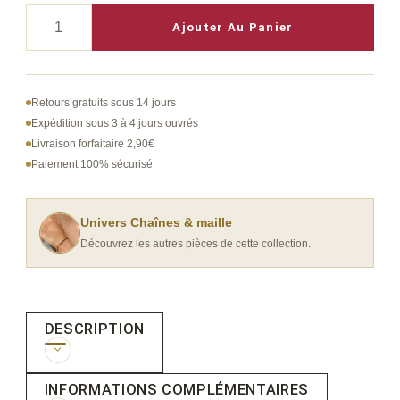
quantité
Ajouter Au Panier
de
Bracelets
à
Retours gratuits sous 14 jours
maillons
Expédition sous 3 à 4 jours ouvrés
Livraison forfaitaire 2,90€
en
Paiement 100% sécurisé
acier
inoxydable
pour
Univers Chaînes & maille
Découvrez les autres pièces de cette collection.
femmes
DESCRIPTION
INFORMATIONS COMPLÉMENTAIRES