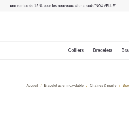
Aller
une remise de 15 % pour les nouveaux clients code"NOUVELLE"
au
contenu
Colliers
Bracelets
Bra
Accueil
/
Bracelet acier inoxydable
/
Chaînes & maille
/
Bra