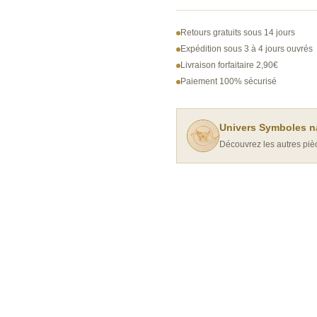
Bracelet
Chaîne
Retours gratuits sous 14 jours
Doré
Expédition sous 3 à 4 jours ouvrés
Livraison forfaitaire 2,90€
Maillons
Paiement 100% sécurisé
Fleurs
Émail
Bleu
Univers Symboles n
Découvrez les autres pièc