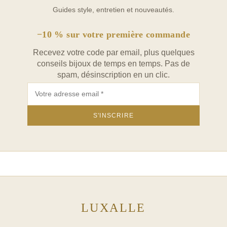
collection de bijoux, et découvrez comment le
bracelet
Guides style, entretien et nouveautés.
chaine de cheville acier inoxydable arbre de vie
peut
transformer chaque moment en une occasion
−10 % sur votre première commande
élégante.
Recevez votre code par email, plus quelques
conseils bijoux de temps en temps. Pas de
spam, désinscription en un clic.
−10 % sur votre première commande
Recevez votre code par email, plus quelques
conseils bijoux de temps en temps. Pas de
spam, désinscription en un clic.
LUXALLE