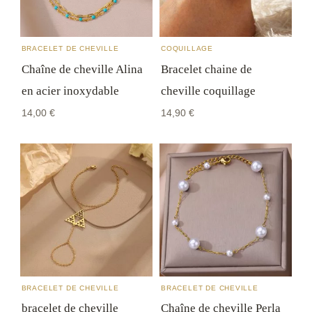
moment depuis la page
suivi de commande
.
Retours sous 14 jours
après réception : si le bijou ne
BRACELET DE CHEVILLE
COQUILLAGE
convient pas, vous changez d'avis sans justification.
Chaîne de cheville Alina
Bracelet chaine de
Les détails pratiques sont dans notre
FAQ
.
en acier inoxydable
cheville coquillage
14,00
€
14,90
€
BRACELET DE CHEVILLE
BRACELET DE CHEVILLE
bracelet de cheville
Chaîne de cheville Perla