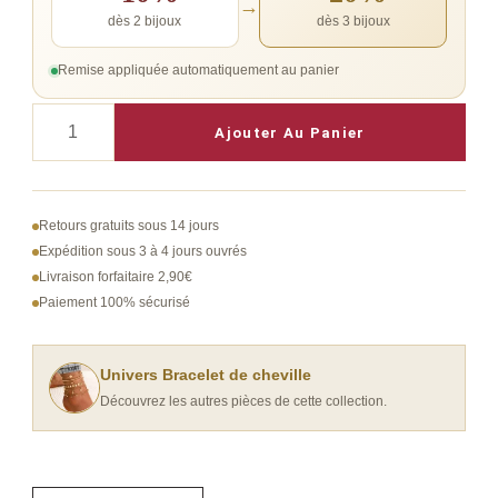
→
dès 2 bijoux
dès 3 bijoux
Remise appliquée automatiquement au panier
quantité
Ajouter Au Panier
de
bracelet
de
Retours gratuits sous 14 jours
cheville
Expédition sous 3 à 4 jours ouvrés
Livraison forfaitaire 2,90€
acier
Paiement 100% sécurisé
inoxydable
arbre
de
Univers Bracelet de cheville
Découvrez les autres pièces de cette collection.
vie