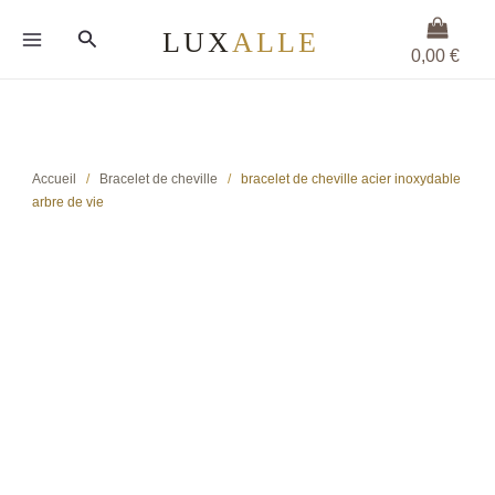
Aller
Rechercher
au
0,00
€
contenu
Accueil
/
Bracelet de cheville
/
bracelet de cheville acier inoxydable
arbre de vie