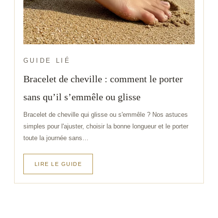
seulement une esthétique raffinée, mais également
une durabilité exceptionnelle. Sa résistance à l’usure
garantit que vous pourrez le porter en toute confiance,
peu importe les aventures que vous entreprenez. Les
maillons délicatement travaillés de la chaîne assurent
GUIDE LIÉ
un ajustement confortable et sécurisé.
Bracelet de cheville : comment le porter
sans qu’il s’emmêle ou glisse
chaîne de cheville en acier inoxydable
Style Polyvalent
Bracelet de cheville qui glisse ou s'emmêle ? Nos astuces
Que vous recherchiez une touche de
finesse pour une
simples pour l'ajuster, choisir la bonne longueur et le porter
robe de soirée
ou une note de
décontraction pour une
toute la journée sans…
tenue estivale
, ce
bracelet chaîne de cheville
s’adapte
à tous les styles. Les perles ajoutent une touche de
LIRE LE GUIDE
charme à votre allure, tandis que l’acier inoxydable
doré apporte une note moderne et élégante.
H2 :
Portez l’Élégance au Pied