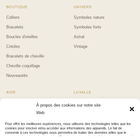
BOUTIQUE
UNIVERS
Colliers
Symboles nature
Bracelets
Symboles forts
Boucles d'oreilles
Astral
Créoles
Vintage
Bracelets de cheville
Cheville coquillage
Nouveautés
AIDE
LUXALLE
Suivi de commande
Blog & Guides
À propos des cookies sur notre site
Retours & remboursements
Mentions légales
Web
Contact
Confidentialité
Pour offrir les meilleures expériences, nous utilisons des technologies telles que les
cookies pour stocker et/ou accéder aux informations des appareils. Le fait de
FAQ
CGV
consentir à ces technologies nous permettra de traiter des données telles que le
comportement de navigation ou les ID uniques sur ce site. Le fait de ne pas consentir