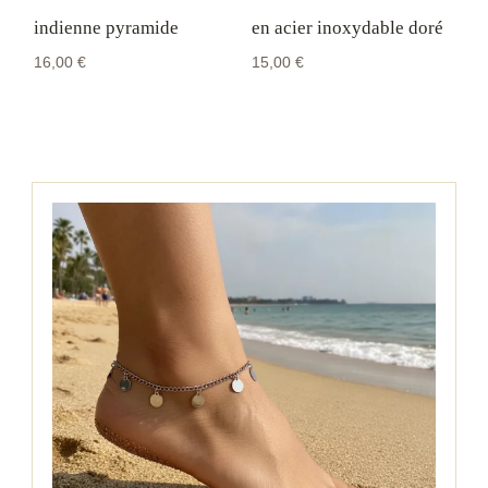
indienne pyramide
en acier inoxydable doré
16,00
€
15,00
€
bracelet chaîne de cheville
Conception Robuste
Fabriqué en
acier inoxydable de haute qualité
, ce
bracelet de cheville en perles et arbre de vie
offre non