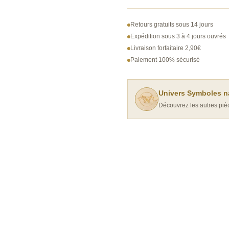
Boucles
d'oreilles
Retours gratuits sous 14 jours
asymétriques
Expédition sous 3 à 4 jours ouvrés
Livraison forfaitaire 2,90€
Pétales
Paiement 100% sécurisé
de
Fleurs
Univers Symboles n
Découvrez les autres pièc