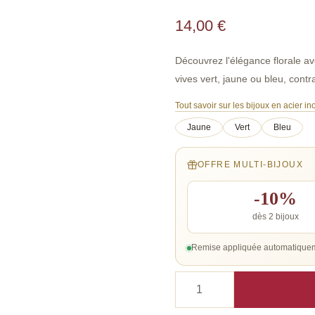
14,00
€
Découvrez l'élégance florale av
vives vert, jaune ou bleu, cont
Tout savoir sur les bijoux en acier i
Jaune
Vert
Bleu
OFFRE MULTI-BIJOUX
-10%
dès 2 bijoux
Remise appliquée automatiquem
quantité
de