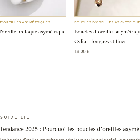
−10 % sur votre première commande
Recevez votre code par email, plus quelques conseils
bijoux de temps en temps. Pas de spam, désinscription en
D'OREILLES ASYMÉTRIQUES
BOUCLES D'OREILLES ASYMÉTRIQU
un clic.
'oreille breloque asymétrique
Boucles d’oreilles asymétriq
Cylia – longues et fines
18,00
€
GUIDE LIÉ
Tendance 2025 : Pourquoi les boucles d’oreilles asymé