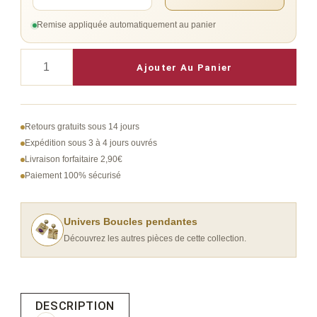
Remise appliquée automatiquement au panier
quantité
Ajouter Au Panier
de
boucle
d'oreille
Retours gratuits sous 14 jours
pendante
Expédition sous 3 à 4 jours ouvrés
Livraison forfaitaire 2,90€
asymétrique
Paiement 100% sécurisé
carré
Univers Boucles pendantes
Découvrez les autres pièces de cette collection.
DESCRIPTION