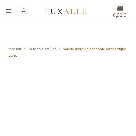
Aller
Rechercher
au
0,00
€
contenu
Accueil
/
Boucles d'oreilles
/
boucle d’oreille pendante asymétrique
carré