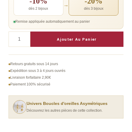
-10%
-20%
→
dès 2 bijoux
dès 3 bijoux
Remise appliquée automatiquement au panier
quantité
Ajouter Au Panier
de
boucle
d'oreille
Retours gratuits sous 14 jours
breloque
Expédition sous 3 à 4 jours ouvrés
Livraison forfaitaire 2,90€
asymétrique
Paiement 100% sécurisé
Univers Boucles d'oreilles Asymétriques
Découvrez les autres pièces de cette collection.