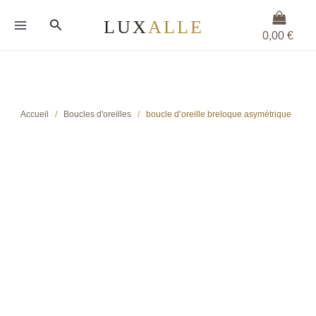
Aller
Rechercher
au
0,00
€
contenu
Accueil
/
Boucles d'oreilles
/
boucle d’oreille breloque asymétrique