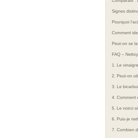
Comparatif : a
Signes distinc
Pourquoi l’ac
Comment ident
Peut-on se la
FAQ – Nettoye
1. Le vinaigre
2. Peut-on uti
3. Le bicarbo
4. Comment e
5. Le noirci si
6. Puis-je ne
7. Combien de