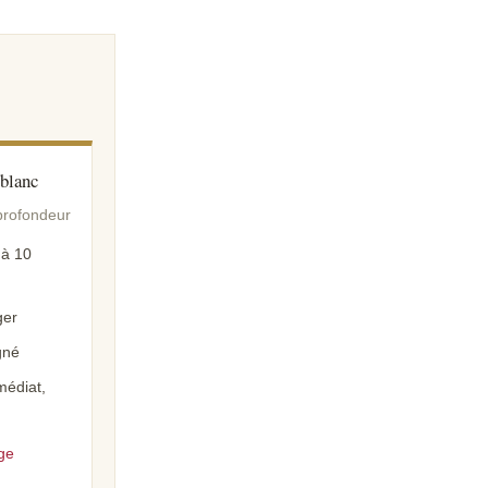
 blanc
profondeur
 à 10
ger
gné
édiat,
ge