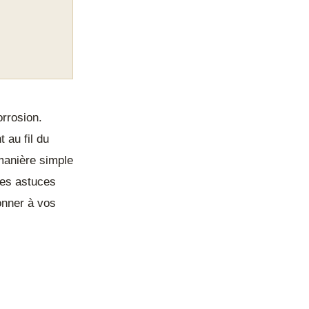
orrosion.
 au fil du
manière simple
des astuces
onner à vos