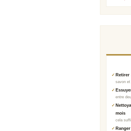
Retirer
savon et 
Essuyer
entre de
Nettoya
mois
cela suff
Ranger 