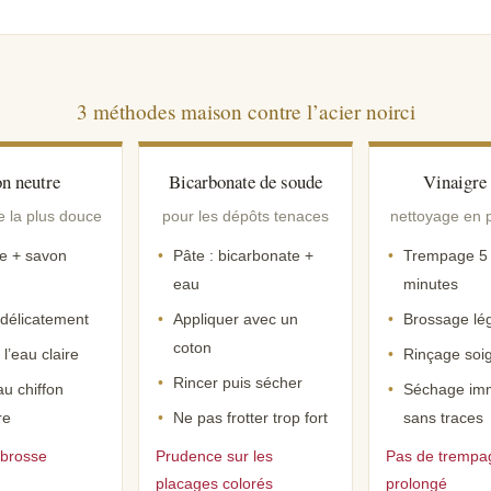
3 méthodes maison contre l’acier noirci
n neutre
Bicarbonate de soude
Vinaigre
e la plus douce
pour les dépôts tenaces
nettoyage en 
de + savon
Pâte : bicarbonate +
Trempage 5
eau
minutes
 délicatement
Appliquer avec un
Brossage lé
coton
 l’eau claire
Rinçage soi
Rincer puis sécher
u chiffon
Séchage imm
re
Ne pas frotter trop fort
sans traces
 brosse
Prudence sur les
Pas de trempa
placages colorés
prolongé