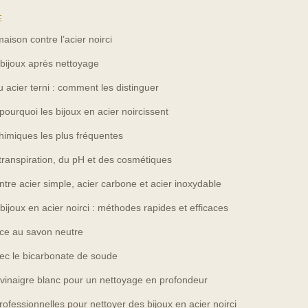
E
ison contre l’acier noirci
 bijoux après nettoyage
ou acier terni : comment les distinguer
urquoi les bijoux en acier noircissent
himiques les plus fréquentes
 transpiration, du pH et des cosmétiques
ntre acier simple, acier carbone et acier inoxydable
bijoux en acier noirci : méthodes rapides et efficaces
ce au savon neutre
ec le bicarbonate de soude
u vinaigre blanc pour un nettoyage en profondeur
ofessionnelles pour nettoyer des bijoux en acier noirci