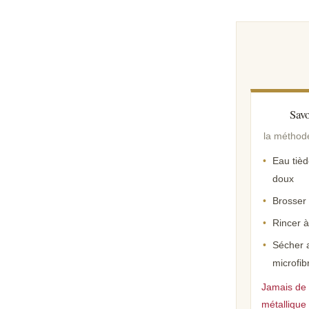
Savo
la méthod
Eau tiè
doux
Brosser
Rincer à
Sécher a
microfib
Jamais de
métallique