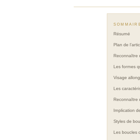
SOMMAIR
Résumé
Plan de l’artic
Reconnaître 
Les formes qu
Visage allongé
Les caractéri
Reconnaître 
Implication d
Styles de bou
Les boucles d