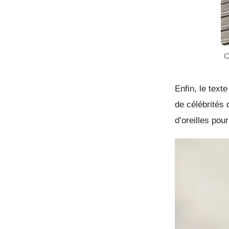
C
Enfin, le tex
de célébrités 
d’oreilles pou