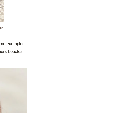
he
omme exemples
leurs boucles