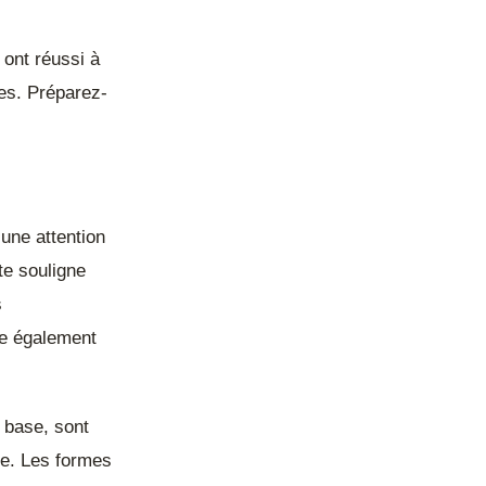
ont réussi à
ies. Préparez-
une attention
te souligne
s
de également
a base, sont
bre. Les formes